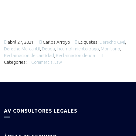
abril 27, 2021
Carlos Arroyo
Etiquetas:
Derecho Civil
,
Derecho Mercantil
,
Deuda
,
Incumplimiento pago
,
Monitorio
,
Reclamación de cantidad
,
Reclamación deuda
Categories:
Commercial Law
AV CONSULTORES LEGALES