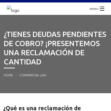
MENU
Inicio
¿TIENES DEUDAS PENDIENTES
¿Quiénes Somos?
DE COBRO? ¡PRESENTEMOS
Áreas De Servicio
UNA RECLAMACIÓN DE
CANTIDAD
Casos De Éxito
Blogs
HOME
COMMERCIAL LAW
Contacto
¿Qué es una reclamación de