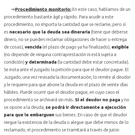
⇒
Procedimiento monitorio:
En este caso, hablamos de un
procedimiento bastante ágil y rápido. Para acudir a este
procedimiento, no importa la cantidad que se reclame, pero sí
es
necesario que la deuda sea
dineraria
(tiene que deberse
dinero, no se pueden reclamar obligaciones de hacer o entrega
de cosas),
vencida
(el plazo de pago ya ha finalizado),
exigible
(no depende de ninguna contraprestación ni está sujeta a
condición)
y determinada
(la cantidad debe estar concretada).
Se insta ante el juzgado la petición para que el deudor pague. El
Juzgado, una vez revisada la documentación, lo remite al deudor
y le requiere para que abone la deuda en el plazo de veinte días
hábiles. Puede ocurrir que el deudor pague, en cuyo caso el
procedimiento se archivará sin más.
Si el deudor no paga
y no
se opone a la deuda,
se podrá ir directamente a ejecución
para que le embarguen
sus bienes. En caso de que el deudor
niegue la existencia de la deuda o alegue que debe menos de lo
reclamado, el procedimiento se tramitará a través de juicio