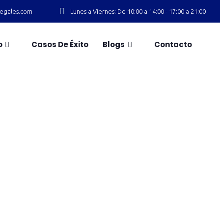
slegales.com
Lunes a Viernes: De 10:00 a 14:00 - 17:00 a 21:00
o
Casos De Éxito
Blogs
Contacto