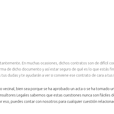
stantemente. En muchas ocasiones, dichos contratos son de difícil c
rma de dicho documento y así estar seguro de qué es lo que estás fi
us dudas y te ayudarán a ver si conviene ese contrato de cara a tus 
o vecinal, bien sea porque se ha aprobado un acta o se ha tomado una
sultores Legales sabemos que estas cuestiones nunca son fáciles de s
Por eso, puedes contar con nosotros para cualquier cuestión relacion