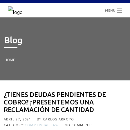
MENU
Inicio
Blog
¿Quiénes Somos?
Áreas De Servicio
HOME
Casos De Éxito
Blogs
¿TIENES DEUDAS PENDIENTES DE
COBRO? ¡PRESENTEMOS UNA
Contacto
RECLAMACIÓN DE CANTIDAD
ABRIL 27, 2021
BY:CARLOS ARROYO
CATEGORY:
COMMERCIAL LAW
NO COMMENTS