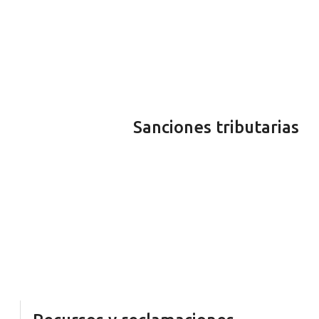
Sanciones tributarias
Cuando cometemos un error, la Administración,
además de corregirlo, te suele remitir una sanción
tributaria por dicho fallo en tus declaraciones.
Sabemos de sobra lo que dicha sanción implica para
tu economía. Por ello, te ofrecemos un servicio de
asesoramiento y ayuda para recurrir en vía
administrativa dichas sanciones y evitar pagar una
cantidad adicional por tu error.