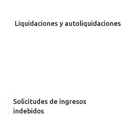
Liquidaciones y autoliquidaciones
Muchos impuestos se tramitan de manera distinta en
función del organismo que los emita, pudiendo variar
entre una liquidación (lo emite la propia
Administración) o una autoliquidación (gestiona el
ciudadano la tramitación del impuesto). Nosotros te
ayudamos a conocer cómo debes tramitar el
impuesto correspondiente y qué derechos te amparan
a la hora de cumplimentar cada tributo y formulario.
Solicitudes de ingresos
indebidos