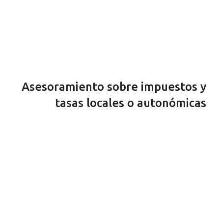
Asesoramiento sobre impuestos y
tasas locales o autonómicas
Existen infinidad de impuestos y tasas que varían en
función del Ayuntamiento o CCAA en la que nos
encontremos, tanto en su tributación como en su
exigencia por parte de la Administración. Por eso, te
ofrecemos un amplio asesoramiento sobre tus
obligaciones fiscales con las diferentes
Administraciones.