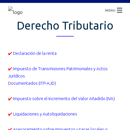
MENU
Derecho Tributario
Inicio
¿Quiénes Somos?
✔️
Declaración de la renta
Áreas De Servicio
✔️
Impuesto de Transmisiones Patrimoniales y Actos
Casos De Éxito
Jurídicos
Documentados (ITP-AJD)
Blogs
✔️
Impuesto sobre el Incremento del Valor Añadido (IVA)
Contacto
✔️
Liquidaciones y Autoliquidaciones
✔️
Asesoramiento sobre impuestos y tasas locales o