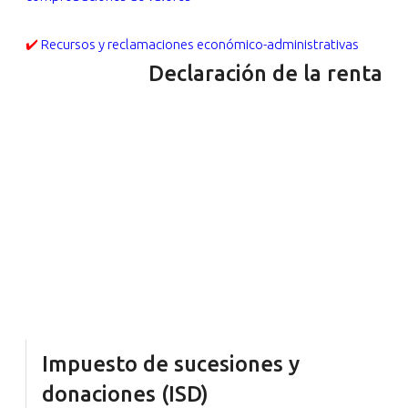
✔️
Recursos y reclamaciones económico-administrativas
Declaración de la renta
Es de sobra conocida la complejidad que tiene la
tramitación de este impuesto. Por ello, te ofrecemos
un asesoramiento completo y asistencia para tramitar
la Declaración de la Renta. Ya sea si quieres que
preparemos y presentemos el impuesto, como
cualquier duda relativa a su cumplimentación
(rendimientos de trabajo o actividades económicas,
rendimientos de capital mobiliario, rendimientos de
capital inmobiliario o imputaciones de renta, así como
ganancias y pérdidas patrimoniales).
Impuesto de sucesiones y
donaciones (ISD)