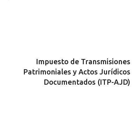
Impuesto de Transmisiones
Patrimoniales y Actos Jurídicos
Documentados (ITP-AJD)
Al igual que con el ISD, el ITP-AJD varía en función de la
CCAA en la que nos encontremos. Te ofrecemos un
asesoramiento completo sobre cuánto debes pagar y
si te corresponde pagar este impuesto.