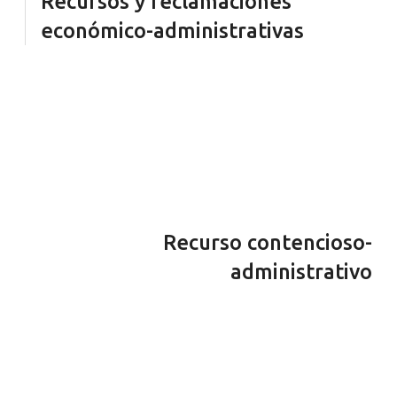
Recursos y reclamaciones
económico-administrativas
Recurso contencioso-
administrativo
Puede ocurrir que la Agencia Tributaria no acepte
nuestros argumentos y nos toque defender tus
derechos en la vía judicial. Te ofrecemos nuestros
servicios para la redacción e interposición del recurso