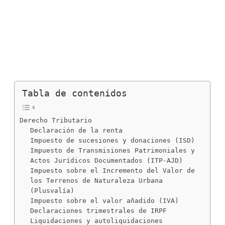
contencioso-administrativo que proceda,
asesorándote en todo momento de los pasos que van
dándose a lo largo del procedimiento.
Tabla de contenidos
Derecho Tributario
Declaración de la renta
Impuesto de sucesiones y donaciones (ISD)
Impuesto de Transmisiones Patrimoniales y
Actos Jurídicos Documentados (ITP-AJD)
Impuesto sobre el Incremento del Valor de
los Terrenos de Naturaleza Urbana
(Plusvalía)
Impuesto sobre el valor añadido (IVA)
Declaraciones trimestrales de IRPF
Liquidaciones y autoliquidaciones