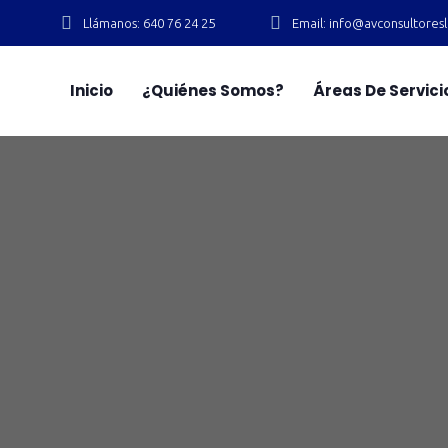
Llámanos: 640 76 24 25
Email: info@avconsultore
Inicio
¿Quiénes Somos?
Áreas De Servici