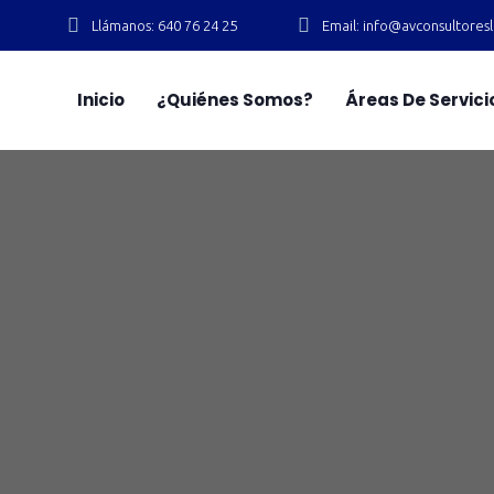
Llámanos: 640 76 24 25
Email: info@avconsultore
Inicio
¿Quiénes Somos?
Áreas De Servici